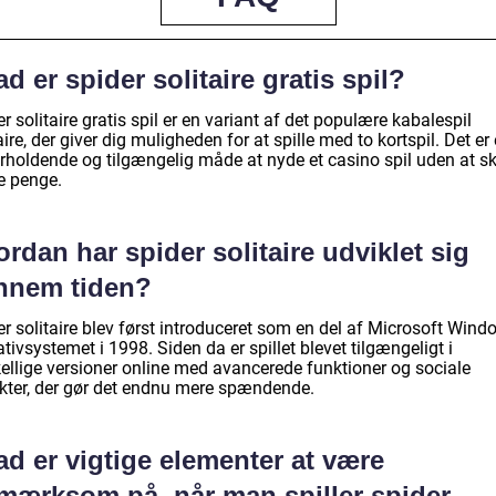
d er spider solitaire gratis spil?
r solitaire gratis spil er en variant af det populære kabalespil
aire, der giver dig muligheden for at spille med to kortspil. Det er
rholdende og tilgængelig måde at nyde et casino spil uden at sk
e penge.
rdan har spider solitaire udviklet sig
nnem tiden?
r solitaire blev først introduceret som en del af Microsoft Wind
tivsystemet i 1998. Siden da er spillet blevet tilgængeligt i
kellige versioner online med avancerede funktioner og sociale
kter, der gør det endnu mere spændende.
d er vigtige elementer at være
mærksom på, når man spiller spider