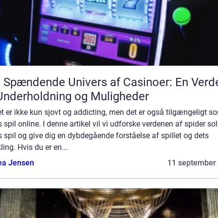
 Spændende Univers af Casinoer: En Verd
Underholdning og Muligheder
et er ikke kun sjovt og addicting, men det er også tilgængeligt s
s spil online. I denne artikel vil vi udforske verdenen af spider sol
s spil og give dig en dybdegående forståelse af spillet og dets
ling. Hvis du er en...
ea Jensen
11 september