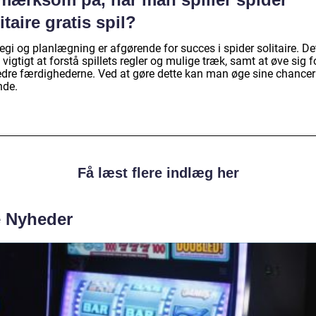
itaire gratis spil?
egi og planlægning er afgørende for succes i spider solitaire. De
vigtigt at forstå spillets regler og mulige træk, samt at øve sig f
edre færdighederne. Ved at gøre dette kan man øge sine chancer
nde.
Få læst flere indlæg her
e Nyheder