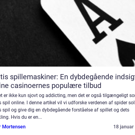
tis spillemaskiner: En dybdegående indsigt
ine casinoernes populære tilbud
et er ikke kun sjovt og addicting, men det er også tilgængeligt s
s spil online. I denne artikel vil vi udforske verdenen af spider sol
s spil og give dig en dybdegående forståelse af spillet og dets
ling. Hvis du er en...
r Mortensen
18 januar