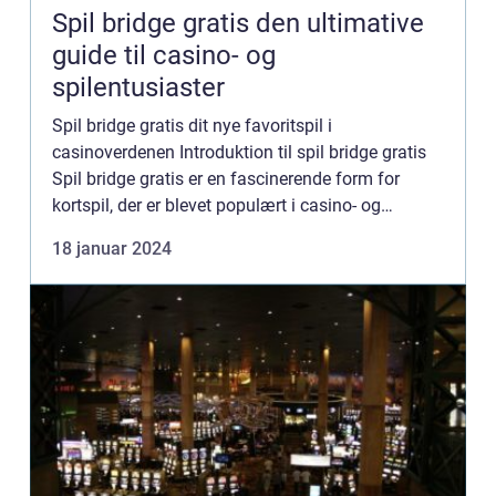
Spil bridge gratis den ultimative
guide til casino- og
spilentusiaster
Spil bridge gratis dit nye favoritspil i
casinoverdenen Introduktion til spil bridge gratis
Spil bridge gratis er en fascinerende form for
kortspil, der er blevet populært i casino- og
spilverdenen. Dette spil tilbyder en unik oplevelse,
18 januar 2024
der kombiner...