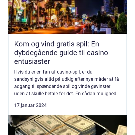
Kom og vind gratis spil: En
dybdegående guide til casino-
entusiaster
Hvis du er en fan af casino-spil, er du
sandsynligvis altid på udkig efter nye måder at få
adgang til spændende spil og vinde gevinster
uden at skulle betale for det. En sådan mulighed
findes gennem “kom og vind gratis spil”. I denne
17 januar 2024
arti...