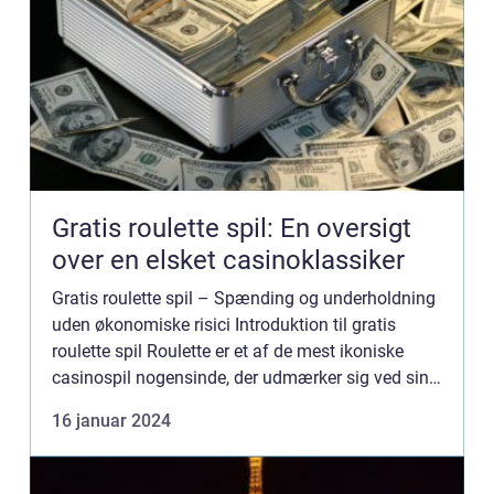
Gratis roulette spil: En oversigt
over en elsket casinoklassiker
Gratis roulette spil – Spænding og underholdning
uden økonomiske risici Introduktion til gratis
roulette spil Roulette er et af de mest ikoniske
casinospil nogensinde, der udmærker sig ved sin
elegante drejende hjul og den typisk grønne
16 januar 2024
filtbel...