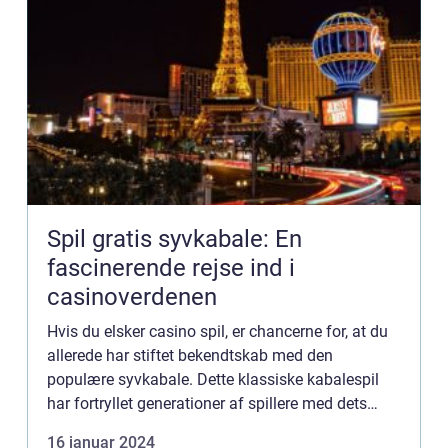
Spil gratis syvkabale: En
fascinerende rejse ind i
casinoverdenen
Hvis du elsker casino spil, er chancerne for, at du
allerede har stiftet bekendtskab med den
populære syvkabale. Dette klassiske kabalespil
har fortryllet generationer af spillere med dets
enkle regler og dybe strategiske elementer. I denne
16 januar 2024