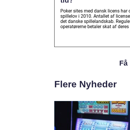
tid?
Poker sites med dansk licens har 
spillelov i 2010. Antallet af licens
det danske spillelandskab. Reguler
operatørerne betaler skat af deres 
Få 
Flere Nyheder