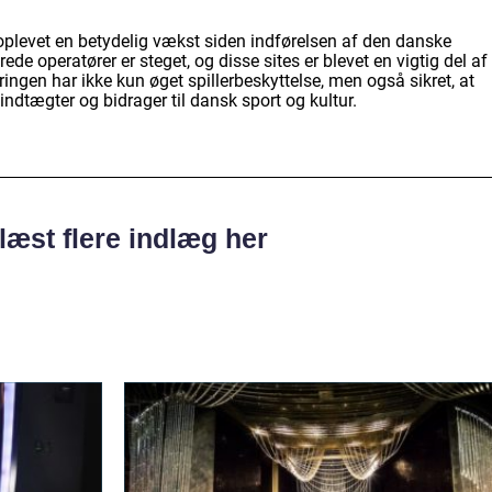
oplevet en betydelig vækst siden indførelsen af den danske
erede operatører er steget, og disse sites er blevet en vigtig del af
ingen har ikke kun øget spillerbeskyttelse, men også sikret, at
indtægter og bidrager til dansk sport og kultur.
læst flere indlæg her