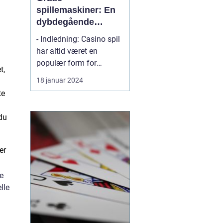
spillemaskiner: En
dybdegående
indsigt i online
- Indledning: Casino spil
casinoernes
har altid været en
populære tilbud
populær form for
t,
underholdning for
18 januar 2024
mange mennesker. De
te
spændende spil og
chancen for at vinde
 du
store gevinster tiltrækker
utallige
casinoentusiaster verden
er
over. Med fremkomsten
af online casinoer er
re
adga...
lle