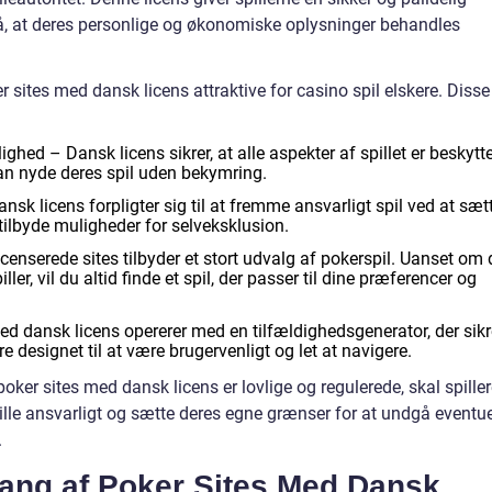
på, at deres personlige og økonomiske oplysninger behandles
er sites med dansk licens attraktive for casino spil elskere. Disse
ghed – Dansk licens sikrer, at alle aspekter af spillet er beskytte
 kan nyde deres spil uden bekymring.
nsk licens forpligter sig til at fremme ansvarligt spil ved at sæt
tilbyde muligheder for selveksklusion.
icenserede sites tilbyder et stort udvalg af pokerspil. Uanset om
ller, vil du altid finde et spil, der passer til dine præferencer og
 med dansk licens opererer med en tilfældighedsgenerator, der sikr
re designet til at være brugervenligt og let at navigere.
oker sites med dansk licens er lovlige og regulerede, skal spille
e ansvarligt og sætte deres egne grænser for at undgå eventue
.
ang af Poker Sites Med Dansk