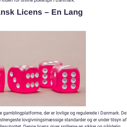
 inden for online pokerspil i Danmark.
ansk Licens – En Lang
ne gamblingplatforme, der er lovlige og regulerede i Danmark. De
strengeste lovgivningsmæssige standarder og er under tilsyn af
autoritet. Denne licens giver spillerne en sikker og pålidelig