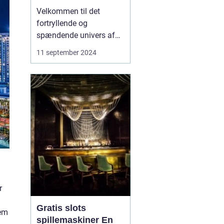
Underholdning og
Velkommen til det
Muligheder
fortryllende og
spændende univers af
casino
! Den glitrende
11 september 2024
verden af casino er et
sted, hvor
underholdning,
spænding og
muligheden for at vinde
sto...
r
Gratis slots
nem
spillemaskiner En