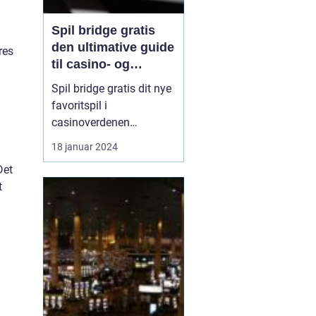
Spil bridge gratis
den ultimative guide
res
til casino- og
spilentusiaster
Spil bridge gratis dit nye
favoritspil i
casinoverdenen
Introduktion til spil
18 januar 2024
bridge gratis ...
Det
t