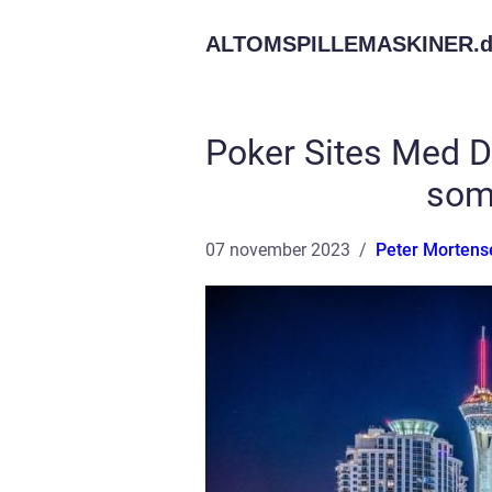
ALTOMSPILLEMASKINER.
Poker Sites Med D
som 
07 november 2023
Peter Mortens