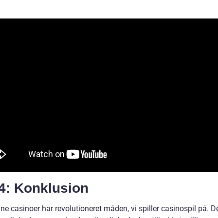
4: Konklusion
ne casinoer har revolutioneret måden, vi spiller casinospil på. D