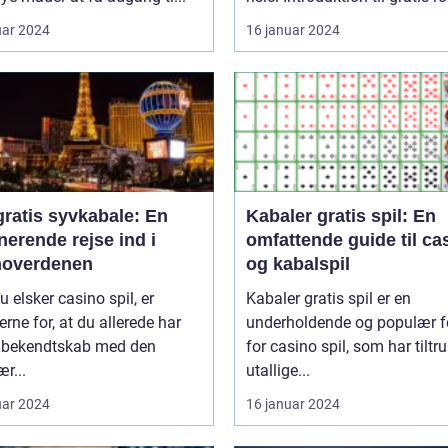
uar 2024
16 januar 2024
gratis syvkabale: En
Kabaler gratis spil: En
nerende rejse ind i
omfattende guide til ca
noverdenen
og kabalspil
u elsker casino spil, er
Kabaler gratis spil er en
rne for, at du allerede har
underholdende og populær 
et bekendtskab med den
for casino spil, som har tiltr
r...
utallige...
uar 2024
16 januar 2024