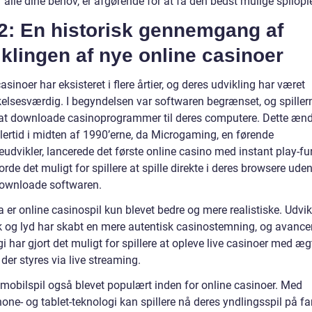
 alle dine behov, er afgørende for at få den bedst mulige spilopl
 2: En historisk gennemgang af
klingen af nye online casinoer
asinoer har eksisteret i flere årtier, og deres udvikling har været
lsesværdig. I begyndelsen var softwaren begrænset, og spiller
l at downloade casinoprogrammer til deres computere. Dette æn
dlertid i midten af 1990’erne, da Microgaming, en førende
udvikler, lancerede det første online casino med instant play-fu
orde det muligt for spillere at spille direkte i deres browsere uden
downloade softwaren.
 er online casinospil kun blevet bedre og mere realistiske. Udvi
ik og lyd har skabt en mere autentisk casinostemning, og avance
i har gjort det muligt for spillere at opleve live casinoer med æg
 der styres via live streaming.
 mobilspil også blevet populært inden for online casinoer. Med
ne- og tablet-teknologi kan spillere nå deres yndlingsspil på fa