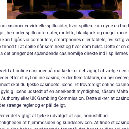
ne casinoer er virtuelle spillesider, hvor spillere kan nyde en bred
il, herunder spilleautomater, roulette, blackjack og meget mere.
 kan tilgås via computere, smartphones eller tablets, hvilket giv
e frihed til at spille når som helst og hvor som helst. Dette er en 
da det bringer det spændende casinomiljø direkte ind i spillernes
æld af online casinoer på markedet er det vigtigt at vælge den r
eder efter et nyt online casino, er der flere faktorer, du bør overve
est skal du tjekke casinoets licens. Et troværdigt online casino 
 gyldig licens udstedt af en anerkendt myndighed, såsom Malta
Authority eller UK Gambling Commission. Dette sikrer, at casino
er strenge regler og er pålideligt.
r er det vigtigt at tjekke udvalget af spil, bonustilbud,
enligheden af hjemmesiden og kundeservicen. At finde et casino