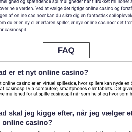
elighed og spændende spilmuligheder har tiltrukket millioner 
 over hele verden. Ved at vælge det rigtige online casino og forst
gen af online casinoer kan du sikre dig en fantastisk spiloplevel
m du er en ny eller erfaren spiller, er nye online casinoer det fre
or casinospil.
FAQ
d er et nyt online casino?
t online casino er en virtuel spilleside, hvor spillere kan nyde en 
 af casinospil via computere, smartphones eller tablets. Det give
ere mulighed for at spille casinospil når som helst og hvor som h
d skal jeg kigge efter, når jeg vælger e
t online casino?