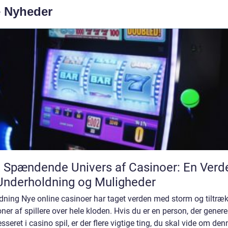
e Nyheder
 Spændende Univers af Casinoer: En Verd
Underholdning og Muligheder
dning Nye online casinoer har taget verden med storm og tiltræ
oner af spillere over hele kloden. Hvis du er en person, der generel
esseret i casino spil, er der flere vigtige ting, du skal vide om den