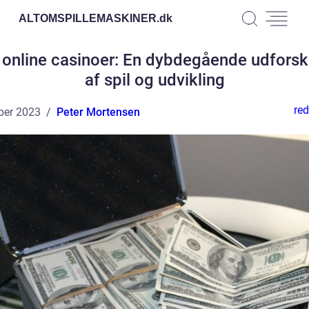
ALTOMSPILLEMASKINER.
dk
 online casinoer: En dybdegående udforsk
af spil og udvikling
red
ber 2023
Peter Mortensen