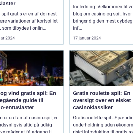
iaster
Indledning: Velkommen til v
 spil gratis er en af de mest
blog om casino og spil, hvor 
re variationer af kortspillet
bringer dig den mest dybde
, som tilbydes i onlin...
inf...
uar 2024
17 januar 2024
g vind gratis spil: En
Gratis roulette spil: En
egående guide til
oversigt over en elsket
no-entusiaster
casinoklassiker
u er en fan af casino-spil, er
Gratis roulette spil - Spændi
dsynligvis altid på udkig
underholdning uden økonom
nye måder at få adgang ti...
risici Introduktion til gratis ro