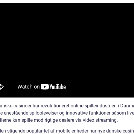
anske casinoer har revolutioneret online spilleindustrien i Danm
de enestående spiloplevelser og innovative funktioner såsom live
llerne kan spille mod rigtige dealere via video streaming.
en stigende popularitet af mobile enheder har nye danske casi