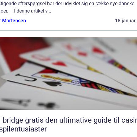
tigende efterspørgsel har der udviklet sig en række nye danske
oer. – I denne artikel v...
r Mortensen
18 januar
ge gratis den ultimative guide til casino-
spilentusiaster