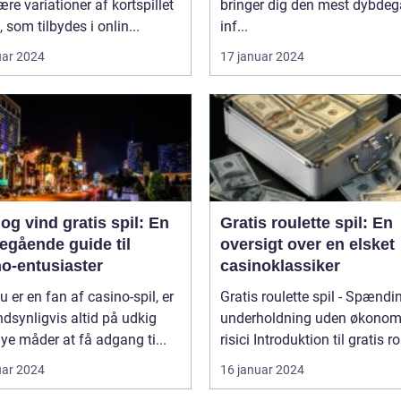
re variationer af kortspillet
bringer dig den mest dybde
, som tilbydes i onlin...
inf...
uar 2024
17 januar 2024
g vind gratis spil: En
Gratis roulette spil: En
egående guide til
oversigt over en elsket
no-entusiaster
casinoklassiker
u er en fan af casino-spil, er
Gratis roulette spil - Spændi
dsynligvis altid på udkig
underholdning uden økonom
nye måder at få adgang ti...
risici Introduktion til gratis ro
uar 2024
16 januar 2024