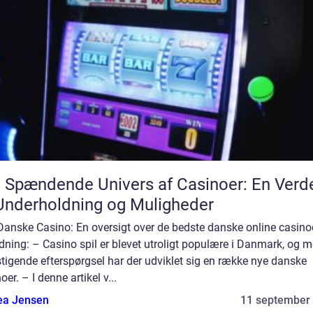
 Spændende Univers af Casinoer: En Verd
Underholdning og Muligheder
Danske Casino: En oversigt over de bedste danske online casino
dning: – Casino spil er blevet utroligt populære i Danmark, og 
tigende efterspørgsel har der udviklet sig en række nye danske
oer. – I denne artikel v...
ea Jensen
11 september