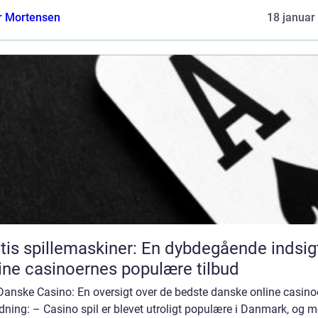
r Mortensen
18 januar
tis spillemaskiner: En dybdegående indsigt
ine casinoernes populære tilbud
Danske Casino: En oversigt over de bedste danske online casino
dning: – Casino spil er blevet utroligt populære i Danmark, og 