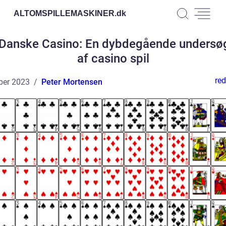
ALTOMSPILLEMASKINER.
dk
Danske Casino: En dybdegående undersø
af casino spil
red
ber 2023
Peter Mortensen