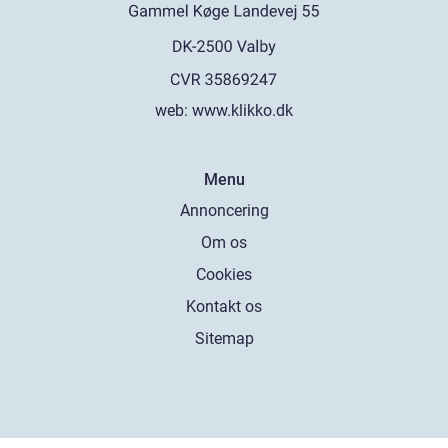
web:
www.klikko.dk
Menu
Annoncering
Om os
Cookies
Kontakt os
Sitemap