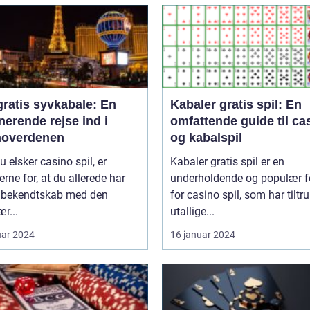
gratis syvkabale: En
Kabaler gratis spil: En
nerende rejse ind i
omfattende guide til ca
noverdenen
og kabalspil
u elsker casino spil, er
Kabaler gratis spil er en
rne for, at du allerede har
underholdende og populær 
et bekendtskab med den
for casino spil, som har tiltr
r...
utallige...
uar 2024
16 januar 2024