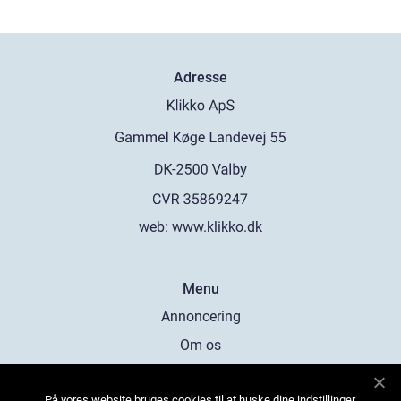
Adresse
web:
www.klikko.dk
Menu
Annoncering
Om os
Cookies
På vores website bruges cookies til at huske dine indstillinger,