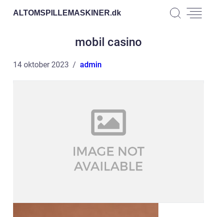
ALTOMSPILLEMASKINER.
dk
mobil casino
14 oktober 2023
admin