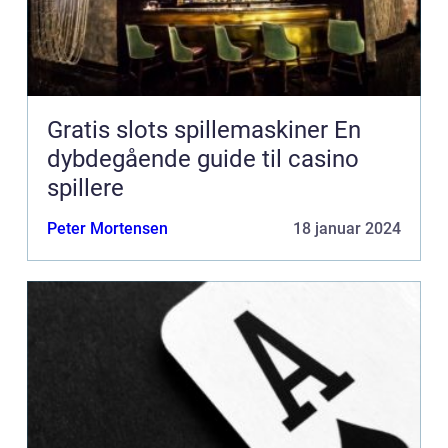
Gratis slots spillemaskiner En
dybdegående guide til casino
spillere
Peter Mortensen
18 januar 2024