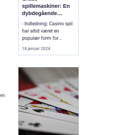
spillemaskiner: En
dybdegående
indsigt i online
- Indledning: Casino spil
casinoernes
har altid været en
populære tilbud
populær form for
underholdning for
18 januar 2024
mange mennesker. De
spændende spil og
chancen for at vinde
store gevinster tiltrækker
utallige
casinoentusiaster verden
som
over. Med fremkomsten
af online casinoer er
adga...