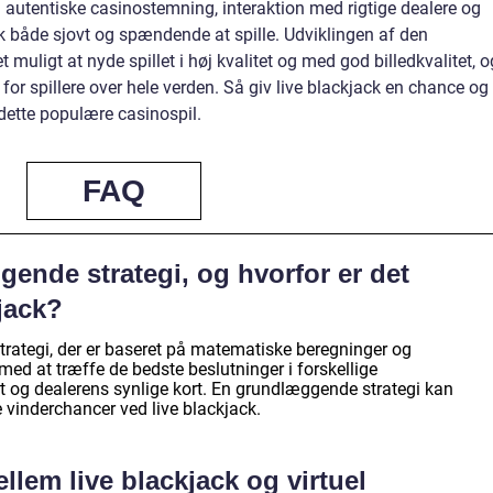
in autentiske casinostemning, interaktion med rigtige dealere og
ck både sjovt og spændende at spille. Udviklingen af den
t muligt at nyde spillet i høj kvalitet og med god billedkvalitet, o
for spillere over hele verden. Så giv live blackjack en chance og
dette populære casinospil.
FAQ
ende strategi, og hvorfor er det
kjack?
trategi, der er baseret på matematiske beregninger og
ed at træffe de bedste beslutninger i forskellige
ort og dealerens synlige kort. En grundlæggende strategi kan
 vinderchancer ved live blackjack.
llem live blackjack og virtuel