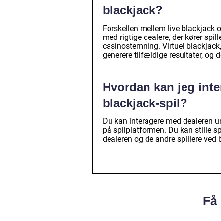
blackjack?
Forskellen mellem live blackjack og
med rigtige dealere, der kører spill
casinostemning. Virtuel blackjack
generere tilfældige resultater, og d
Hvordan kan jeg inte
blackjack-spil?
Du kan interagere med dealeren und
på spilplatformen. Du kan stille
dealeren og de andre spillere ved 
Få 