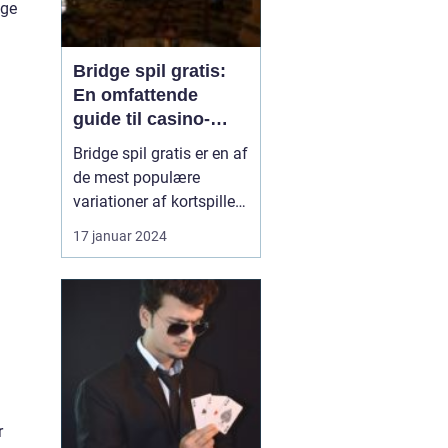
øge
Bridge spil gratis:
En omfattende
guide til casino-
entusiaster
Bridge spil gratis er en af
de mest populære
variationer af kortspillet
bridge, som tilbydes i
17 januar 2024
online casinoer. Det er et
spil, der kombinerer
strategi, taktik og
samarbejde, og det har i
årevis tiltrukket både
erfarne spillere og
nybegyndere. I denn...
r