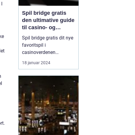
 I
Spil bridge gratis
den ultimative guide
til casino- og
spilentusiaster
ke
Spil bridge gratis dit nye
favoritspil i
let
casinoverdenen
Introduktion til spil
18 januar 2024
bridge gratis ...
n
el
rt.