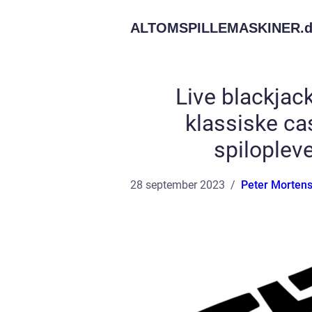
ALTOMSPILLEMASKINER.
Live blackjack
klassiske cas
spilopleve
28 september 2023
Peter Morten