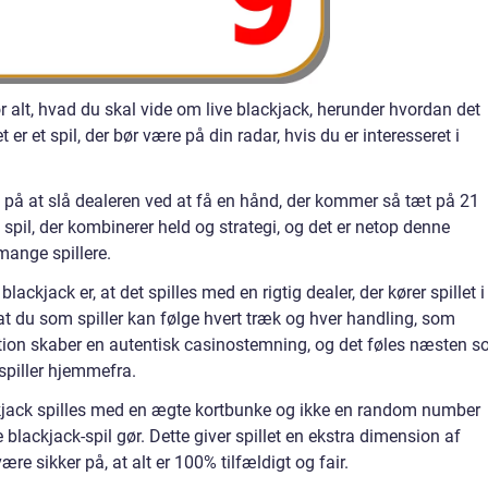
for alt, hvad du skal vide om live blackjack, herunder hvordan det
t er et spil, der bør være på din radar, hvis du er interesseret i
d på at slå dealeren ved at få en hånd, der kommer så tæt på 21
 spil, der kombinerer held og strategi, og det er netop denne
 mange spillere.
blackjack er, at det spilles med en rigtig dealer, der kører spillet i
 at du som spiller kan følge hvert træk og hver handling, som
ktion skaber en autentisk casinostemning, og det føles næsten 
 spiller hjemmefra.
lackjack spilles med en ægte kortbunke og ikke en random number
blackjack-spil gør. Dette giver spillet en ekstra dimension af
e sikker på, at alt er 100% tilfældigt og fair.