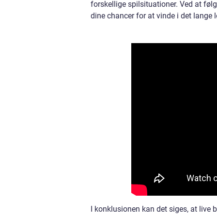
forskellige spilsituationer. Ved at f
dine chancer for at vinde i det lange l
I konklusionen kan det siges, at live b