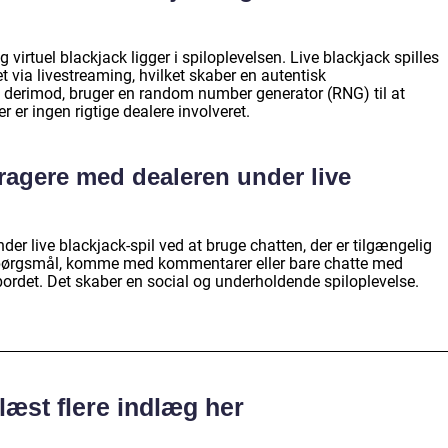
 virtuel blackjack ligger i spiloplevelsen. Live blackjack spilles
et via livestreaming, hvilket skaber en autentisk
, derimod, bruger en random number generator (RNG) til at
er er ingen rigtige dealere involveret.
ragere med dealeren under live
er live blackjack-spil ved at bruge chatten, der er tilgængelig
 spørgsmål, komme med kommentarer eller bare chatte med
bordet. Det skaber en social og underholdende spiloplevelse.
læst flere indlæg her