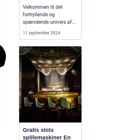
Underholdning og
Velkommen til det
Muligheder
fortryllende og
spændende univers af
casino
! Den glitrende
11 september 2024
verden af casino er et
sted, hvor
underholdning,
spænding og
muligheden for at vinde
sto...
Gratis slots
spillemaskiner En