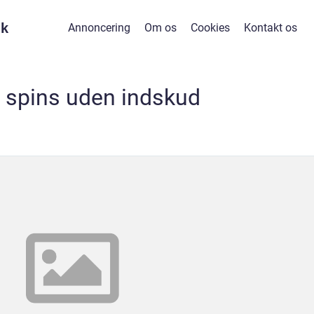
dk
Annoncering
Om os
Cookies
Kontakt os
s spins uden indskud