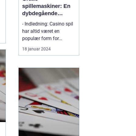
spillemaskiner: En
dybdegående
indsigt i online
- Indledning: Casino spil
casinoernes
har altid været en
populære tilbud
populær form for
underholdning for
18 januar 2024
mange mennesker. De
spændende spil og
chancen for at vinde
store gevinster tiltrækker
utallige
casinoentusiaster verden
over. Med fremkomsten
af online casinoer er
adga...