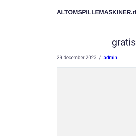
ALTOMSPILLEMASKINER.
grati
29 december 2023
admin