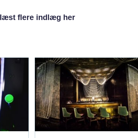
læst flere indlæg her