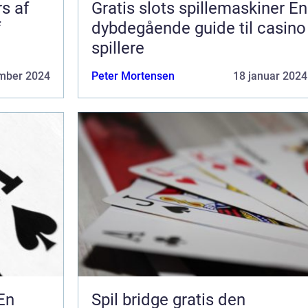
s af
Gratis slots spillemaskiner En
f
dybdegående guide til casino
spillere
mber 2024
Peter Mortensen
18 januar 2024
 En
Spil bridge gratis den