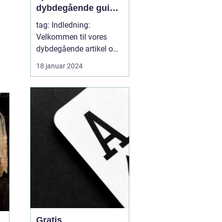
dybdegående guide
til casino spillere
tag: Indledning:
Velkommen til vores
dybdegående artikel om
gratis slots
18 januar 2024
spillemaskiner...
Gratis