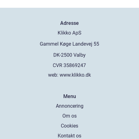
Adresse
web:
www.klikko.dk
Menu
Annoncering
Om os
Cookies
Kontakt os