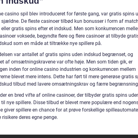
n indskud”
e casino spil blev introduceret for første gang, var gratis spins 
 sjældne. De fleste casinoer tilbød kun bonusser i form af matc
 eller gratis spins efter et indskud. Men som konkurrencen mell
asinoer voksede, begyndte flere og flere casinoer at tilbyde grati
dskud som en måde at tiltrække nye spillere på.
delsen var antallet af gratis spins uden indskud begrænset, og
t af omsætningskravene var ofte høje. Men som tiden gik, er
ngen inden for online casino industrien og konkurrencen mellem
erne blevet mere intens. Dette har ført til mere generøse gratis 
dskud tilbud med lavere omsætningskrav og færre begrænsning
 der en bred vifte af online casinoer, der tilbyder gratis spins ude
til nye spillere. Disse tilbud er blevet mere populære end nogen
de giver spillere en chance for at prøve forskellige spilleautomat
e risikere deres egne penge.