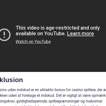
klusion
pins uden indskud er en attraktiv bonus for casino spillere, der ø
ykken uden at foretage et indskud. Det er vigtigt at være opmæ
ngskrav, gyldighedsperiode, spilbegrænsninger og maksimal