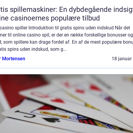
tis spillemaskiner: En dybdegående indsigt
ine casinoernes populære tilbud
asino spiller Introduktion til gratis spins uden indskud Når det
r til online casino spil, er der en række forskellige bonusser og
d, som spillere kan drage fordel af. En af de mest populære bon
atis spins uden indskud, som g...
r Mortensen
18 januar