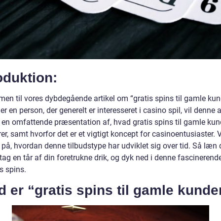
oduktion:
en til vores dybdegående artikel om “gratis spins til gamle kun
er en person, der generelt er interesseret i casino spil, vil denne a
g en omfattende præsentation af, hvad gratis spins til gamle kun
r, samt hvorfor det er et vigtigt koncept for casinoentusiaster. Vi
på, hvordan denne tilbudstype har udviklet sig over tid. Så læn 
 tag en tår af din foretrukne drik, og dyk ned i denne fascinerend
s spins.
 er “gratis spins til gamle kunde