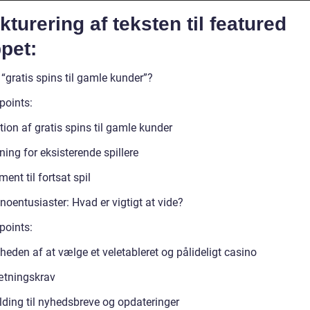
kturering af teksten til featured
pet:
“gratis spins til gamle kunder”?
points:
tion af gratis spins til gamle kunder
ing for eksisterende spillere
ment til fortsat spil
noentusiaster: Hvad er vigtigt at vide?
points:
heden af at vælge et veletableret og pålideligt casino
tningskrav
lding til nyhedsbreve og opdateringer