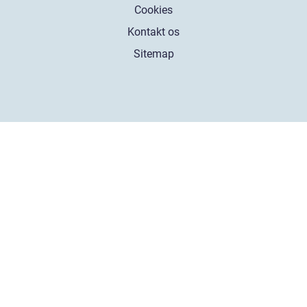
Cookies
Kontakt os
Sitemap