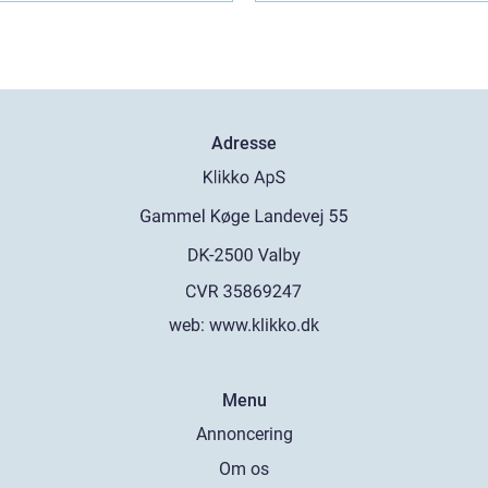
Adresse
web:
www.klikko.dk
Menu
Annoncering
Om os