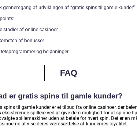
sk gennemgang af udviklingen af “gratis spins til gamle kunder”
points:
e stadier af online casinoer
omsten af bonusser
itetsprogrammer og belønninger
FAQ
d er gratis spins til gamle kunder?
s spins til gamle kunder er et tilbud fra online casinoer, der belø
 eksisterende spillere ved at give dem mulighed for at spinne hj
valgte spillemaskiner uden at betale for hvert spin. Det er en m
asinoerne at vise deres værdsættelse af kundernes loyalitet.