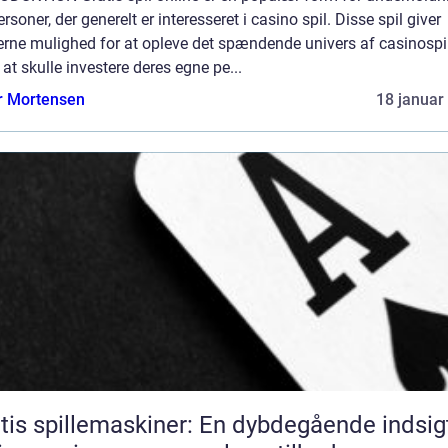
ersoner, der generelt er interesseret i casino spil. Disse spil giver
erne mulighed for at opleve det spændende univers af casinospi
at skulle investere deres egne pe...
r Mortensen
18 januar
tis spillemaskiner: En dybdegående indsigt