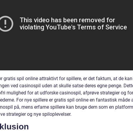
 gratis spil online attraktivt for spillere, er det faktum, at de ka
gen ved casinospil uden at skulle satse deres egne penge. Dette
ofri mulighed for at udforske casinospil, afprøve strategier og fo
derne. For nye spillere er gratis spil online en fantastisk måde 
nospil på, mens erfarne spillere kan bruge dem som en platform 
ve strategier og nye spiloplevelser.
klusion