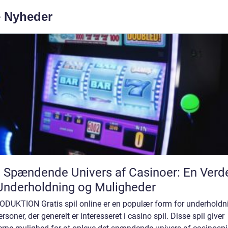
e Nyheder
 Spændende Univers af Casinoer: En Verd
Underholdning og Muligheder
ODUKTION Gratis spil online er en populær form for underholdn
ersoner, der generelt er interesseret i casino spil. Disse spil giver