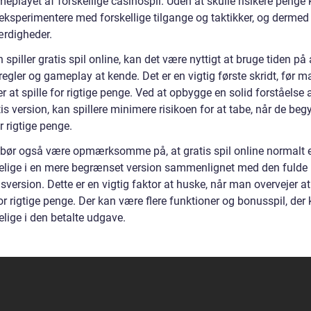
meplayet af forskellige casinospil. Uden at skulle risikere penge
 eksperimentere med forskellige tilgange og taktikker, og dermed 
ærdigheder.
spiller gratis spil online, kan det være nyttigt at bruge tiden på 
 regler og gameplay at kende. Det er en vigtig første skridt, før m
 at spille for rigtige penge. Ved at opbygge en solid forståelse a
tis version, kan spillere minimere risikoen for at tabe, når de beg
or rigtige penge.
e bør også være opmærksomme på, at gratis spil online normalt 
elige i en mere begrænset version sammenlignet med den fulde
sversion. Dette er en vigtig faktor at huske, når man overvejer at
 for rigtige penge. Der kan være flere funktioner og bonusspil, der 
lige i den betalte udgave.