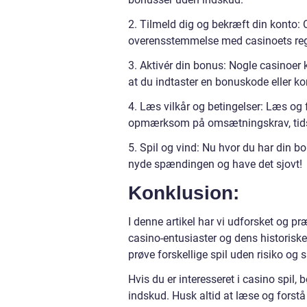
2. Tilmeld dig og bekræft din konto: 
overensstemmelse med casinoets reg
3. Aktivér din bonus: Nogle casinoer
at du indtaster en bonuskode eller ko
4. Læs vilkår og betingelser: Læs og 
opmærksom på omsætningskrav, tidsfr
5. Spil og vind: Nu hvor du har din bo
nyde spændingen og have det sjovt!
Konklusion:
I denne artikel har vi udforsket og p
casino-entusiaster og dens historiske
prøve forskellige spil uden risiko og
Hvis du er interesseret i casino spil,
indskud. Husk altid at læse og forstå