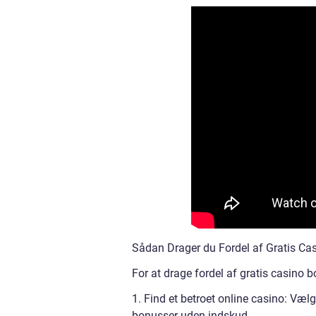
Sådan Drager du Fordel af Gratis C
For at drage fordel af gratis casino b
1. Find et betroet online casino: Vælg 
bonusser uden indskud.