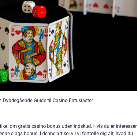
 Dybdegående Guide til Casino-Entusiaster
kel om gratis casino bonus uden indskud. Hvis du er interesser
nne slags bonus. I denne artikel vil vi fortælle dig alt, hvad du