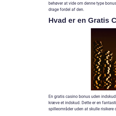
behøver at vide om denne type bonus,
drage fordel af den.
Hvad er en Gratis
En gratis casino bonus uden indskud e
kræve et indskud. Dette er en fantasti
spilleområder uden at skulle risikere