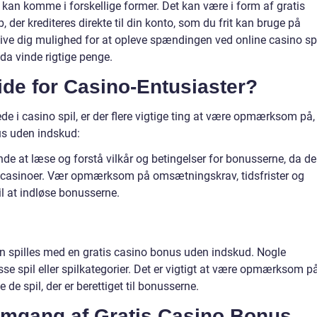
kan komme i forskellige former. Det kan være i form af gratis
, der krediteres direkte til din konto, som du frit kan bruge på
give dig mulighed for at opleve spændingen ved online casino spi
dda vinde rigtige penge.
Vide for Casino-Entusiaster?
rede i casino spil, er der flere vigtige ting at være opmærksom på,
us uden indskud:
ende at læse og forstå vilkår og betingelser for bonusserne, da de
ne casinoer. Vær opmærksom på omsætningskrav, tidsfrister og
il at indløse bonusserne.
kan spilles med en gratis casino bonus uden indskud. Nogle
se spil eller spilkategorier. Det er vigtigt at være opmærksom p
e spil, der er berettiget til bonusserne.
emgang af Gratis Casino Bonus