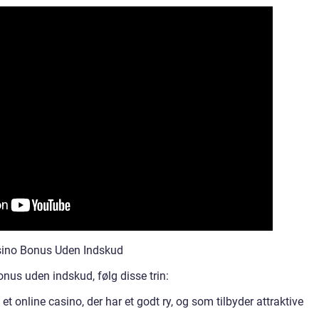
asino Bonus Uden Indskud
onus uden indskud, følg disse trin:
et online casino, der har et godt ry, og som tilbyder attraktive