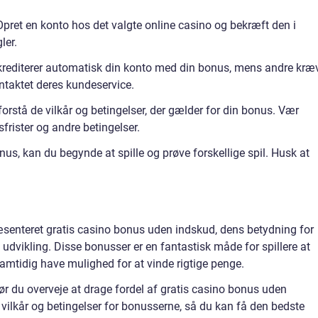
Opret en konto hos det valgte online casino og bekræft den i
ler.
 krediterer automatisk din konto med din bonus, mens andre kræv
ntaktet deres kundeservice.
forstå de vilkår og betingelser, der gælder for din bonus. Vær
ister og andre betingelser.
nus, kan du begynde at spille og prøve forskellige spil. Husk at
ræsenteret gratis casino bonus uden indskud, dens betydning for
 udvikling. Disse bonusser er en fantastisk måde for spillere at
 samtidig have mulighed for at vinde rigtige penge.
 bør du overveje at drage fordel af gratis casino bonus uden
 vilkår og betingelser for bonusserne, så du kan få den bedste