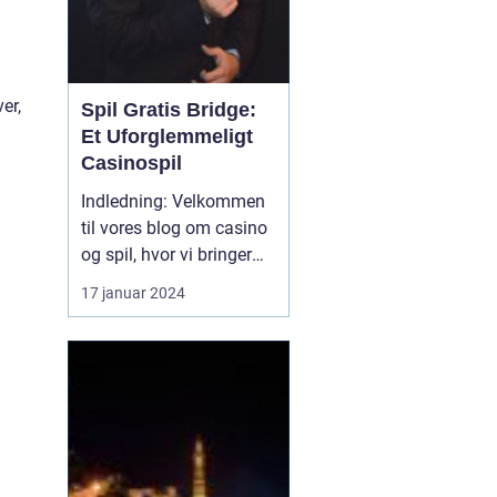
er,
Spil Gratis Bridge:
Et Uforglemmeligt
Casinospil
Indledning: Velkommen
til vores blog om casino
og spil, hvor vi bringer
dig den mest
17 januar 2024
dybdegående
information om
forskellige spil og deres
udvikling over tid. I
denne artikel vil vi
udforske verden af "Spil
Gratis Bridge" og bringe
dig en unik indsigt...