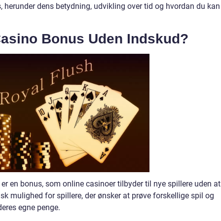
 herunder dens betydning, udvikling over tid og hvordan du kan
 Casino Bonus Uden Indskud?
r en bonus, som online casinoer tilbyder til nye spillere uden at
sk mulighed for spillere, der ønsker at prøve forskellige spil og
 deres egne penge.