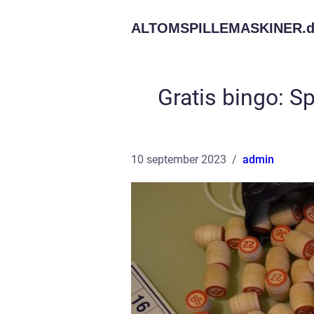
ALTOMSPILLEMASKINER.
Gratis bingo: S
10 september 2023
admin