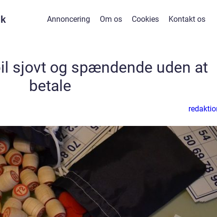
dk
Annoncering
Om os
Cookies
Kontakt os
pil sjovt og spændende uden at
betale
redaktio