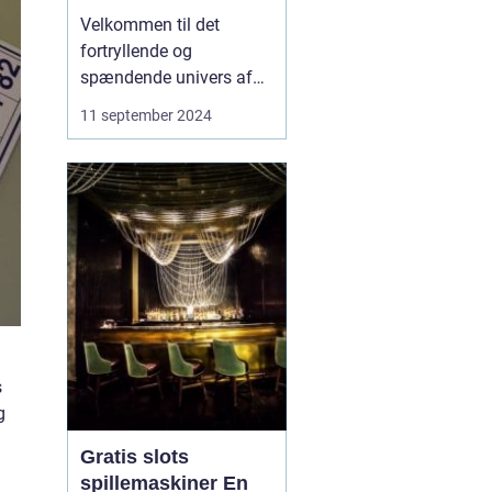
Underholdning og
Velkommen til det
Muligheder
fortryllende og
spændende univers af
casino
! Den glitrende
11 september 2024
verden af casino er et
sted, hvor
underholdning,
spænding og
muligheden for at vinde
sto...
s
g
Gratis slots
spillemaskiner En