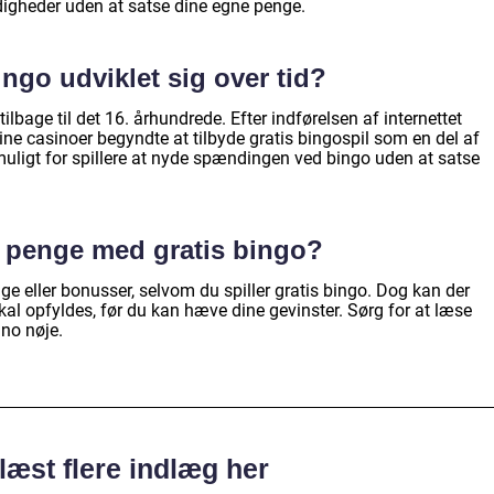
digheder uden at satse dine egne penge.
ngo udviklet sig over tid?
tilbage til det 16. århundrede. Efter indførelsen af internettet
ine casinoer begyndte at tilbyde gratis bingospil som en del af
 muligt for spillere at nyde spændingen ved bingo uden at satse
e penge med gratis bingo?
nge eller bonusser, selvom du spiller gratis bingo. Dog kan der
al opfyldes, før du kan hæve dine gevinster. Sørg for at læse
ino nøje.
læst flere indlæg her