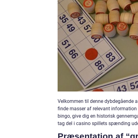
Velkommen til denne dybdegående artik
finde masser af relevant information h
bingo, give dig en historisk gennemga
tag del i casino spillets spænding ude
Præsentation af “gr