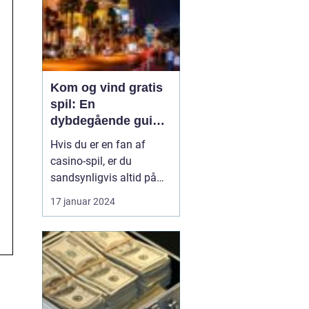
Kom og vind gratis
spil: En
dybdegående guide
til casino-
Hvis du er en fan af
entusiaster
casino-spil, er du
sandsynligvis altid på
udkig efter nye måder at
17 januar 2024
få adgang til
spændende spil og vinde
gevinster uden at skulle
betale for det. En sådan
mulighed findes gennem
"kom og vind gratis spil".