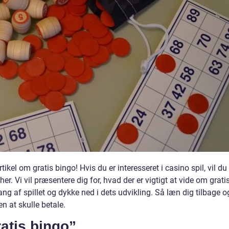
el om gratis bingo! Hvis du er interesseret i casino spil, vil du
er. Vi vil præsentere dig for, hvad der er vigtigt at vide om grati
ng af spillet og dykke ned i dets udvikling. Så læn dig tilbage o
n at skulle betale.
atis bingo”