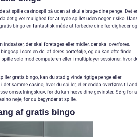
 at spille casinospil på uden at skulle bruge dine penge. Det er
da det giver mulighed for at nyde spillet uden nogen risiko. Uan
 gratis bingo en fantastisk måde at forbedre dine færdigheder o
en indsatser, der skal foretages eller midler, der skal overføres.
 bingospil som en del af deres portefølje, og du kan ofte finde
an spille solo mod computeren eller i multiplayer sessioner, hvor d
spiller gratis bingo, kan du stadig vinde rigtige penge eller
i det samme casino, hvor du spiller, eller endda overføres til an
visse omsætningskrav, før du kan hæve dine gevinster. Sørg for a
asino nøje, før du begynder at spille.
ng af gratis bingo