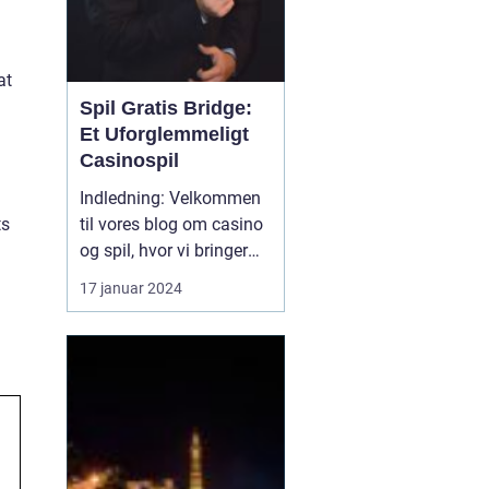
at
Spil Gratis Bridge:
Et Uforglemmeligt
Casinospil
Indledning: Velkommen
ts
til vores blog om casino
og spil, hvor vi bringer
dig den mest
17 januar 2024
dybdegående
information om
forskellige spil og deres
udvikling over tid. I
denne artikel vil vi
udforske verden af "Spil
Gratis Bridge" og bringe
dig en unik indsigt...