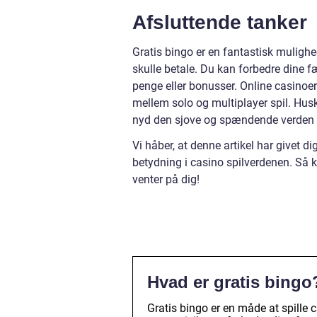
Afsluttende tanker
Gratis bingo er en fantastisk mulighe
skulle betale. Du kan forbedre dine f
penge eller bonusser. Online casinoer 
mellem solo og multiplayer spil. Husk 
nyd den sjove og spændende verden a
Vi håber, at denne artikel har givet d
betydning i casino spilverdenen. Så k
venter på dig!
Hvad er gratis bingo
Gratis bingo er en måde at spille 