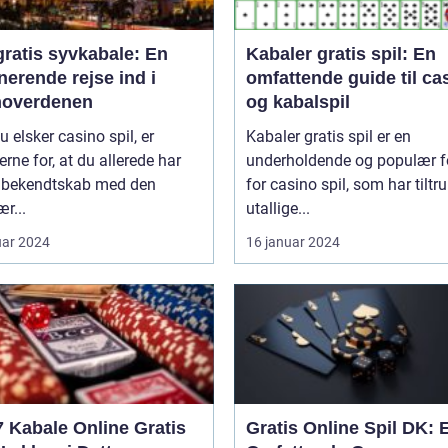
gratis syvkabale: En
Kabaler gratis spil: En
nerende rejse ind i
omfattende guide til ca
noverdenen
og kabalspil
u elsker casino spil, er
Kabaler gratis spil er en
rne for, at du allerede har
underholdende og populær 
et bekendtskab med den
for casino spil, som har tiltr
r...
utallige...
uar 2024
16 januar 2024
7 Kabale Online Gratis
Gratis Online Spil DK: 