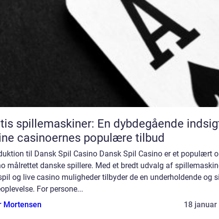
tis spillemaskiner: En dybdegående indsigt
ine casinoernes populære tilbud
duktion til Dansk Spil Casino Dansk Spil Casino er et populært o
o målrettet danske spillere. Med et bredt udvalg af spillemaskin
pil og live casino muligheder tilbyder de en underholdende og s
eoplevelse. For persone...
r Mortensen
18 januar