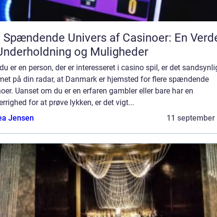
 Spændende Univers af Casinoer: En Verd
Underholdning og Muligheder
du er en person, der er interesseret i casino spil, er det sandsynli
et på din radar, at Danmark er hjemsted for flere spændende
oer. Uanset om du er en erfaren gambler eller bare har en
rrighed for at prøve lykken, er det vigt...
ea Jensen
11 september