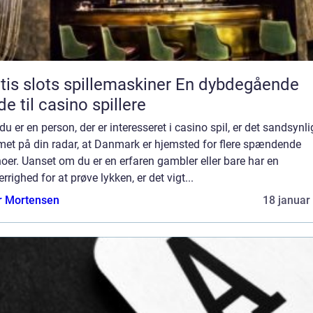
s slots spillemaskiner En dybdegående
de til casino spillere
du er en person, der er interesseret i casino spil, er det sandsynli
et på din radar, at Danmark er hjemsted for flere spændende
oer. Uanset om du er en erfaren gambler eller bare har en
rrighed for at prøve lykken, er det vigt...
r Mortensen
18 januar