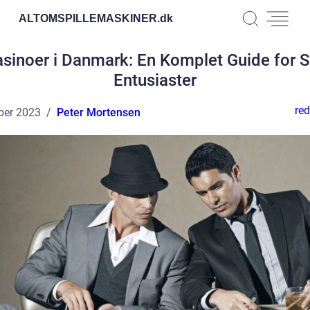
ALTOMSPILLEMASKINER.
dk
sinoer i Danmark: En Komplet Guide for S
Entusiaster
red
ber 2023
Peter Mortensen