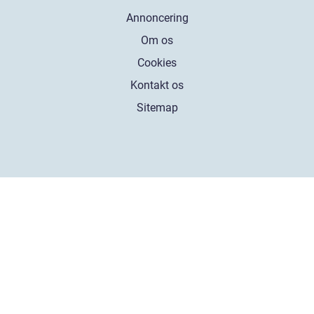
Annoncering
Om os
Cookies
Kontakt os
Sitemap