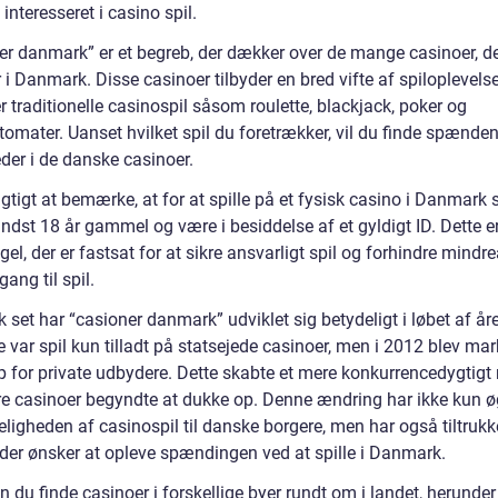
 interesseret i casino spil.
er danmark” er et begreb, der dækker over de mange casinoer, d
 i Danmark. Disse casinoer tilbyder en bred vifte af spiloplevelse
 traditionelle casinospil såsom roulette, blackjack, poker og
tomater. Uanset hvilket spil du foretrækker, vil du finde spænde
der i de danske casinoer.
igtigt at bemærke, at for at spille på et fysisk casino i Danmark 
ndst 18 år gammel og være i besiddelse af et gyldigt ID. Dette e
egel, der er fastsat for at sikre ansvarligt spil og forhindre mindre
gang til spil.
k set har “casioner danmark” udviklet sig betydeligt i løbet af år
e var spil kun tilladt på statsejede casinoer, men i 2012 blev ma
p for private udbydere. Dette skabte et mere konkurrencedygtigt 
ere casinoer begyndte at dukke op. Denne ændring har ikke kun ø
ligheden af casinospil til danske borgere, men har også tiltrukk
, der ønsker at opleve spændingen ved at spille i Danmark.
n du finde casinoer i forskellige byer rundt om i landet, herunder