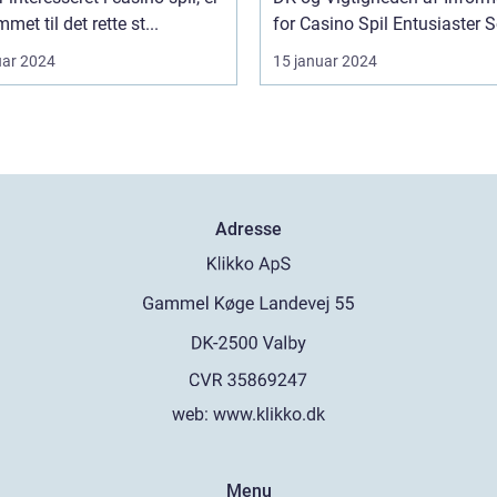
met til det rette st...
for Casino 
uar 2024
15 januar 2024
Adresse
web:
www.klikko.dk
Menu