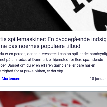
tis spillemaskiner: En dybdegående indsigt
ine casinoernes populære tilbud
du er en person, der er interesseret i casino spil, er det sandsynli
et på din radar, at Danmark er hjemsted for flere spændende
oer. Uanset om du er en erfaren gambler eller bare har en
rrighed for at prøve lykken, er det vigt...
r Mortensen
18 januar