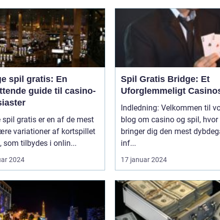
e spil gratis: En
Spil Gratis Bridge: Et
tende guide til casino-
Uforglemmeligt Casinos
iaster
Indledning: Velkommen til v
 spil gratis er en af de mest
blog om casino og spil, hvor 
re variationer af kortspillet
bringer dig den mest dybde
, som tilbydes i onlin...
inf...
uar 2024
17 januar 2024