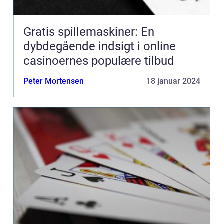
Gratis spillemaskiner: En
dybdegående indsigt i online
casinoernes populære tilbud
Peter Mortensen
18 januar 2024