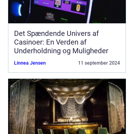
Det Spændende Univers af
Casinoer: En Verden af
Underholdning og Muligheder
Linnea Jensen
11 september 2024