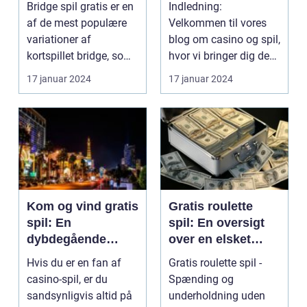
Bridge spil gratis er en
Indledning:
af de mest populære
Velkommen til vores
variationer af
blog om casino og spil,
kortspillet bridge, som
hvor vi bringer dig den
tilbydes i onlin...
mest dybdegående
17 januar 2024
17 januar 2024
inf...
Kom og vind gratis
Gratis roulette
spil: En
spil: En oversigt
dybdegående
over en elsket
guide til casino-
casinoklassiker
Hvis du er en fan af
Gratis roulette spil -
entusiaster
casino-spil, er du
Spænding og
sandsynligvis altid på
underholdning uden