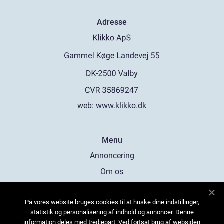
Adresse
web:
www.klikko.dk
Menu
Annoncering
Om os
Cookies
På vores website bruges cookies til at huske dine indstillinger,
Kontakt os
statistik og personalisering af indhold og annoncer. Denne
Sitemap
information deles med tredjepart. Ved fortsat brug af websiden