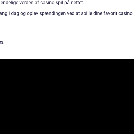
endelige verden af casino spil på nettet.
ang i dag og oplev spændingen ved at spille dine favorit casino 
es: