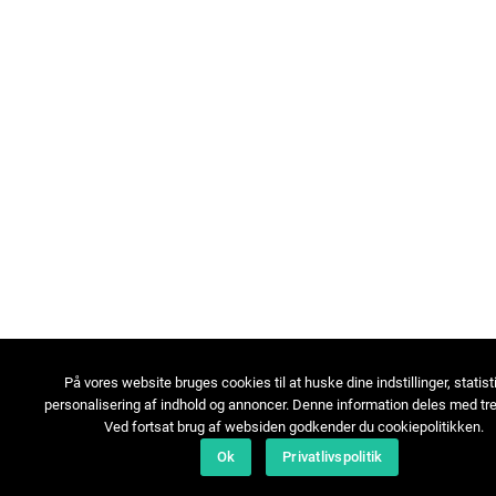
På vores website bruges cookies til at huske dine indstillinger, statist
personalisering af indhold og annoncer. Denne information deles med tre
Ved fortsat brug af websiden godkender du cookiepolitikken.
Ok
Privatlivspolitik