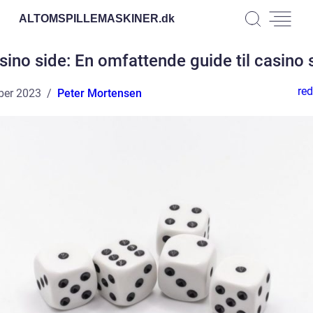
ALTOMSPILLEMASKINER.
dk
sino side: En omfattende guide til casino s
red
ber 2023
Peter Mortensen