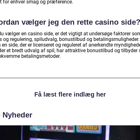
t for enhver smag og præference.
ordan vælger jeg den rette casino side
u vælger en casino side, er det vigtigt at undersøge faktorer so
s og regulering, spiludvalg, bonustilbud og betalingsmuligheder.
en side, der er licenseret og reguleret af anerkendte myndighede
der et bredt udvalg af spil, har attraktive bonustilbud og tilbyder 
ekvemme betalingsmetoder.
Få læst flere indlæg her
e Nyheder