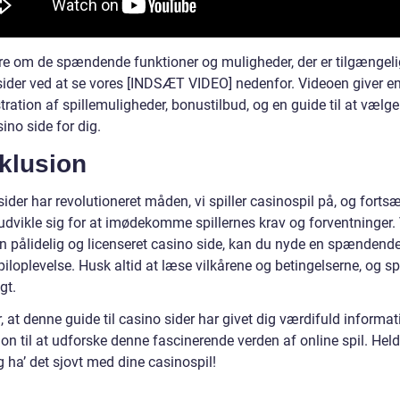
e om de spændende funktioner og muligheder, der er tilgængeli
sider ved at se vores [INDSÆT VIDEO] nedenfor. Videoen giver en
ration af spillemuligheder, bonustilbud, og en guide til at vælg
sino side for dig.
klusion
ider har revolutioneret måden, vi spiller casinospil på, og fortsæ
udvikle sig for at imødekomme spillernes krav og forventninger.
n pålidelig og licenseret casino side, kan du nyde en spændend
piloplevelse. Husk altid at læse vilkårene og betingelserne, og sp
gt.
, at denne guide til casino sider har givet dig værdifuld informa
ion til at udforske denne fascinerende verden af online spil. Hel
g ha’ det sjovt med dine casinospil!