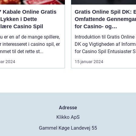
7 Kabale Online Gratis
Gratis Online Spil DK: 
Lykken i Dette
Omfattende Gennemga
lære Casino Spil
for Casino- og
Spilentusiaster
u er en af de mange spillere,
Introduktion til Gratis Online 
 interesseret i casino spil, er
DK og Vigtigheden af Inform
met til det rette st...
for Casino 
uar 2024
15 januar 2024
Adresse