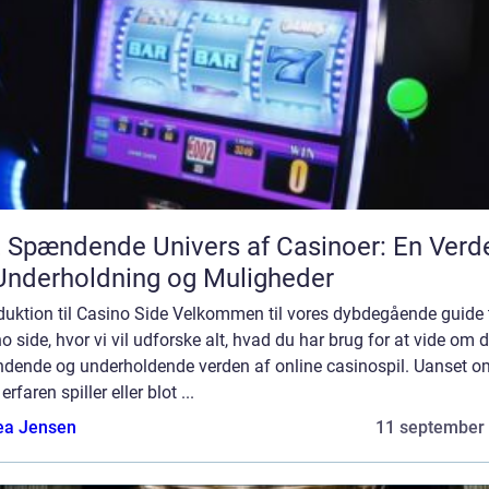
 Spændende Univers af Casinoer: En Verd
Underholdning og Muligheder
duktion til Casino Side Velkommen til vores dybdegående guide t
o side, hvor vi vil udforske alt, hvad du har brug for at vide om 
dende og underholdende verden af online casinospil. Uanset o
erfaren spiller eller blot ...
ea Jensen
11 september