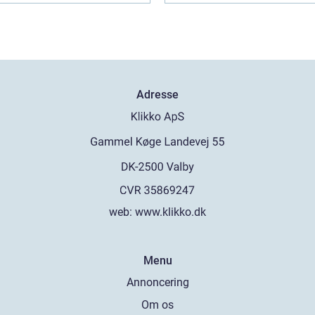
Adresse
web:
www.klikko.dk
Menu
Annoncering
Om os