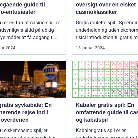
egående guide til
oversigt over en elsket
no-entusiaster
casinoklassiker
u er en fan af casino-spil, er
Gratis roulette spil - Spændi
dsynligvis altid på udkig
underholdning uden økonom
nye måder at få adgang ti...
risici Introduktion til gratis ro
uar 2024
16 januar 2024
gratis syvkabale: En
Kabaler gratis spil: En
nerende rejse ind i
omfattende guide til ca
noverdenen
og kabalspil
u elsker casino spil, er
Kabaler gratis spil er en
rne for, at du allerede har
underholdende og populær 