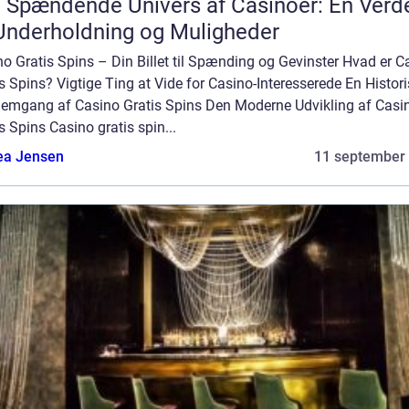
 Spændende Univers af Casinoer: En Verd
Underholdning og Muligheder
o Gratis Spins – Din Billet til Spænding og Gevinster Hvad er C
s Spins? Vigtige Ting at Vide for Casino-Interesserede En Histor
emgang af Casino Gratis Spins Den Moderne Udvikling af Casi
s Spins Casino gratis spin...
ea Jensen
11 september