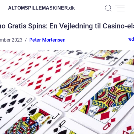
ALTOMSPILLEMASKINER.
dk
o Gratis Spins: En Vejledning til Casino-e
red
ember 2023
Peter Mortensen