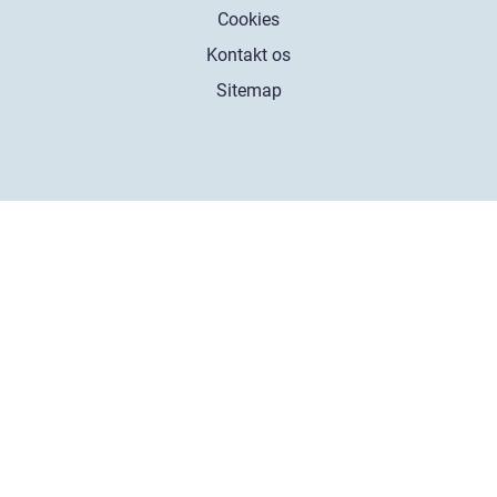
Cookies
Kontakt os
Sitemap