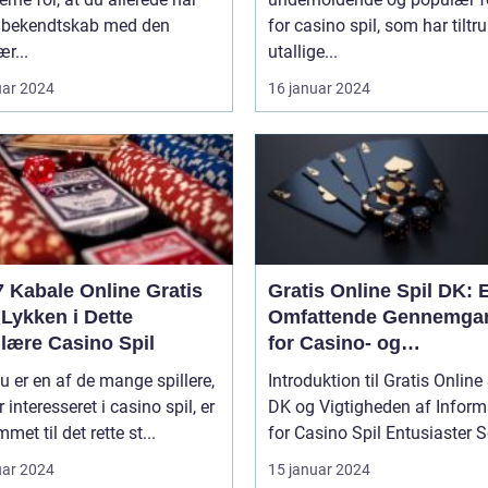
et bekendtskab med den
for casino spil, som har tiltr
r...
utallige...
uar 2024
16 januar 2024
7 Kabale Online Gratis
Gratis Online Spil DK: 
Lykken i Dette
Omfattende Gennemga
lære Casino Spil
for Casino- og
Spilentusiaster
u er en af de mange spillere,
Introduktion til Gratis Online 
 interesseret i casino spil, er
DK og Vigtigheden af Inform
met til det rette st...
for Casino 
uar 2024
15 januar 2024