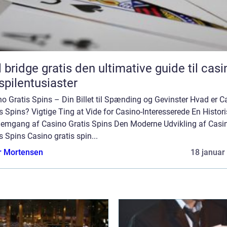
ge gratis den ultimative guide til casino-
spilentusiaster
o Gratis Spins – Din Billet til Spænding og Gevinster Hvad er C
s Spins? Vigtige Ting at Vide for Casino-Interesserede En Histor
emgang af Casino Gratis Spins Den Moderne Udvikling af Casi
s Spins Casino gratis spin...
r Mortensen
18 januar