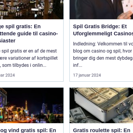
e spil gratis: En
Spil Gratis Bridge: Et
tende guide til casino-
Uforglemmeligt Casinos
iaster
Indledning: Velkommen til v
 spil gratis er en af de mest
blog om casino og spil, hvor 
re variationer af kortspillet
bringer dig den mest dybde
, som tilbydes i onlin...
inf...
uar 2024
17 januar 2024
g vind gratis spil: En
Gratis roulette spil: En