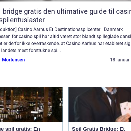
ge gratis den ultimative guide til casino-
spilentusiaster
oduktion] Casino Aarhus Et Destinationsspilcenter i Danmark
essen for casino spil har altid været stor blandt spilleglade dans
t er derfor ikke overraskende, at Casino Aarhus har etableret si
 landets mest foretrukne spi...
r Mortensen
18 januar
e spil gratis: En
Spil Gratis Bridge: Et