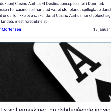
oduktion] Casino Aarhus Et Destinationsspilcenter i Danmark
essen for casino spil har altid været stor blandt spilleglade dans
t er derfor ikke overraskende, at Casino Aarhus har etableret si
 landets mest foretrukne spi...
r Mortensen
18 januar
tis spillemaskiner: En dybdegående indsigt