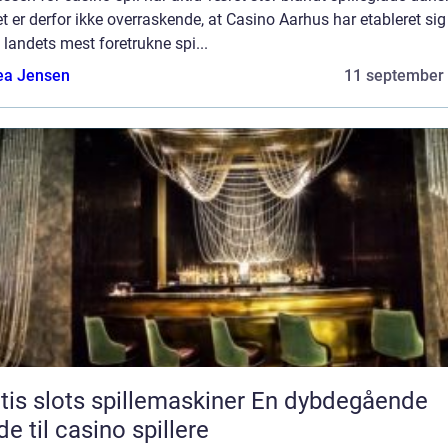
t er derfor ikke overraskende, at Casino Aarhus har etableret si
 landets mest foretrukne spi...
ea Jensen
11 september
s slots spillemaskiner En dybdegående
de til casino spillere