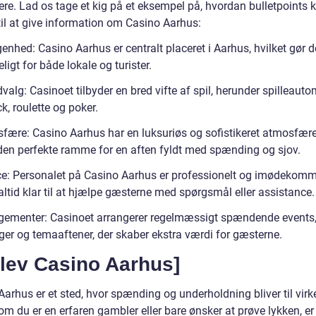
ere. Lad os tage et kig på et eksempel på, hvordan bulletpoints 
til at give information om Casino Aarhus:
enhed: Casino Aarhus er centralt placeret i Aarhus, hvilket gør 
ligt for både lokale og turister.
valg: Casinoet tilbyder en bred vifte af spil, herunder spilleauto
k, roulette og poker.
fære: Casino Aarhus har en luksuriøs og sofistikeret atmosfære
den perfekte ramme for en aften fyldt med spænding og sjov.
ce: Personalet på Casino Aarhus er professionelt og imødekom
altid klar til at hjælpe gæsterne med spørgsmål eller assistance.
gementer: Casinoet arrangerer regelmæssigt spændende events
nger og temaaftener, der skaber ekstra værdi for gæsterne.
plev Casino Aarhus]
arhus er et sted, hvor spænding og underholdning bliver til virk
m du er en erfaren gambler eller bare ønsker at prøve lykken, er