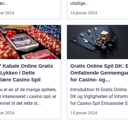
r...
utallige...
uar 2024
16 januar 2024
7 Kabale Online Gratis
Gratis Online Spil DK: 
Lykken i Dette
Omfattende Gennemga
lære Casino Spil
for Casino- og
Spilentusiaster
u er en af de mange spillere,
Introduktion til Gratis Online 
 interesseret i casino spil, er
DK og Vigtigheden af Inform
met til det rette st...
for Casino 
uar 2024
15 januar 2024