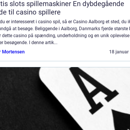
s slots spillemaskiner En dybdegående
de til casino spillere
du er interesseret i casino spil, så er Casino Aalborg et sted, du 
ndgå at besøge. Beliggende i Aalborg, Danmarks fjerde største 
r dette casino på spænding, underholdning og en unik oplevelse
r besøgende. I denne artik...
r Mortensen
18 januar