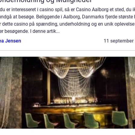
du er interesseret i casino spil, så er Casino Aalborg et sted, du 
ndgå at besøge. Beliggende i Aalborg, Danmarks fjerde største 
r dette casino på spænding, underholdning og en unik oplevelse
r besøgende. I denne artik...
ea Jensen
11 september