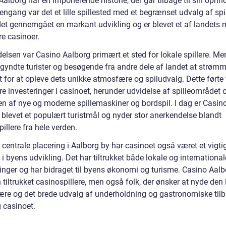
alborg har en imponerende historie, der går tilbage til sin oprind
ngang var det et lille spillested med et begrænset udvalg af spi
det gennemgået en markant udvikling og er blevet et af landets 
e casinoer.
delsen var Casino Aalborg primært et sted for lokale spillere. M
gyndte turister og besøgende fra andre dele af landet at strømme
 for at opleve dets unikke atmosfære og spiludvalg. Dette førte t
re investeringer i casinoet, herunder udvidelse af spilleområdet 
sen af nye og moderne spillemaskiner og bordspil. I dag er Casin
 blevet et populært turistmål og nyder stor anerkendelse blandt
illere fra hele verden.
centrale placering i Aalborg by har casinoet også været et vigti
i byens udvikling. Det har tiltrukket både lokale og international
ringer og har bidraget til byens økonomi og turisme. Casino Aalb
 tiltrukket casinospillere, men også folk, der ønsker at nyde den l
re og det brede udvalg af underholdning og gastronomiske til
 casinoet.