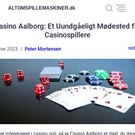
ALTOMSPILLEMASKINER.
dk
asino Aalborg: Et Uundgåeligt Mødested f
Casinospillere
red
ber 2023
Peter Mortensen
er interesseret i casino spil, så er Casino Aalborg et sted, du ikk