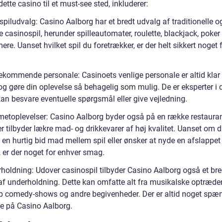
dette casino til et must-see sted, inkluderer:
 spiludvalg: Casino Aalborg har et bredt udvalg af traditionelle o
casinospil, herunder spilleautomater, roulette, blackjack, poker
re. Uanset hvilket spil du foretrækker, er der helt sikkert noget 
ekommende personale: Casinoets venlige personale er altid klar t
og gøre din oplevelse så behagelig som mulig. De er eksperter i 
kan besvare eventuelle spørgsmål eller give vejledning.
metoplevelser: Casino Aalborg byder også på en række restaura
er tilbyder lækre mad- og drikkevarer af høj kvalitet. Uanset om 
 en hurtig bid mad mellem spil eller ønsker at nyde en afslappet
 er der noget for enhver smag.
rholdning: Udover casinospil tilbyder Casino Aalborg også et bre
af underholdning. Dette kan omfatte alt fra musikalske optræden
p comedy-shows og andre begivenheder. Der er altid noget sp
ve på Casino Aalborg.