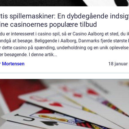
tis spillemaskiner: En dybdegående indsigt
ine casinoernes populære tilbud
du er interesseret i casino spil, så er Casino Aalborg et sted, du 
ndgå at besøge. Beliggende i Aalborg, Danmarks fjerde største 
r dette casino på spænding, underholdning og en unik oplevelse
r besøgende. I denne artik...
r Mortensen
18 januar