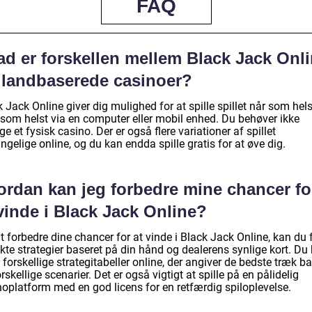
FAQ
ad er forskellen mellem Black Jack Onl
 landbaserede casinoer?
 Jack Online giver dig mulighed for at spille spillet når som hel
 som helst via en computer eller mobil enhed. Du behøver ikke
e et fysisk casino. Der er også flere variationer af spillet
ngelige online, og du kan endda spille gratis for at øve dig.
ordan kan jeg forbedre mine chancer fo
vinde i Black Jack Online?
t forbedre dine chancer for at vinde i Black Jack Online, kan du 
kte strategier baseret på din hånd og dealerens synlige kort. Du
 forskellige strategitabeller online, der angiver de bedste træk b
rskellige scenarier. Det er også vigtigt at spille på en pålidelig
noplatform med en god licens for en retfærdig spiloplevelse.