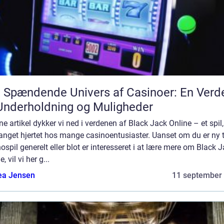
 Spændende Univers af Casinoer: En Verd
Underholdning og Muligheder
ne artikel dykker vi ned i verdenen af Black Jack Online – et spil,
anget hjertet hos mange casinoentusiaster. Uanset om du er ny t
ospil generelt eller blot er interesseret i at lære mere om Black 
, vil vi her g...
ea Jensen
11 september