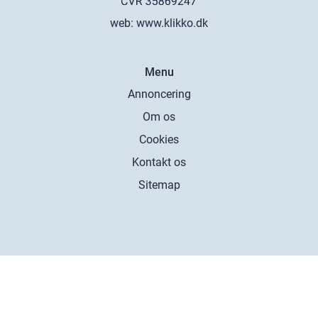
web:
www.klikko.dk
Menu
Annoncering
Om os
Cookies
Kontakt os
Sitemap