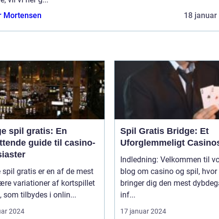
r Mortensen
18 januar
e spil gratis: En
Spil Gratis Bridge: Et
tende guide til casino-
Uforglemmeligt Casinos
iaster
Indledning: Velkommen til v
 spil gratis er en af de mest
blog om casino og spil, hvor 
re variationer af kortspillet
bringer dig den mest dybde
, som tilbydes i onlin...
inf...
uar 2024
17 januar 2024