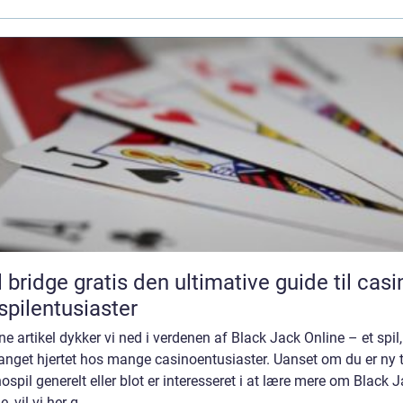
ge gratis den ultimative guide til casino-
spilentusiaster
ne artikel dykker vi ned i verdenen af Black Jack Online – et spil,
anget hjertet hos mange casinoentusiaster. Uanset om du er ny t
ospil generelt eller blot er interesseret i at lære mere om Black 
, vil vi her g...