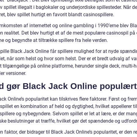
 spillet illegalt i baglokaler og underjordiske spillesteder. Når de
ret, blev spillet hurtigt en favorit blandt casinospillere.
mkomsten af internettet og online gambling i 1990’erne blev Bl
n realitet. Det blev hurtigt et af de mest populære casinospil på
e og begyndte at tiltrække spillere fra hele verden.
spille Black Jack Online får spillere mulighed for at nyde spænd
let, når som helst og hvor som helst. Der er et bredt udvalg af va
et tilgængelige på online platforme, herunder single deck, multi-
ler versioner.
d gør Black Jack Online populær
ck Online’s popularitet kan tilskrives flere faktorer. Først og fr
 spillet en kombination af held og dygtighed, hvilket appellerer ti
spillere og nybegyndere. Selvom spillet er let at lære, er der man
iske beslutninger at træffe, hvilket gør det spændende og udford
 faktor, der bidrager til Black Jack Online’s popularitet, er den re