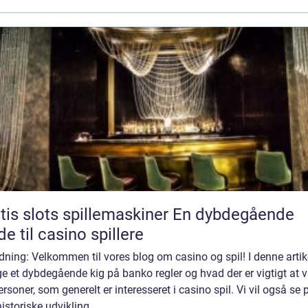
s slots spillemaskiner En dybdegående
de til casino spillere
dning: Velkommen til vores blog om casino og spil! I denne artike
ge et dybdegående kig på banko regler og hvad der er vigtigt at v
ersoner, som generelt er interesseret i casino spil. Vi vil også se 
istoriske udvikling...