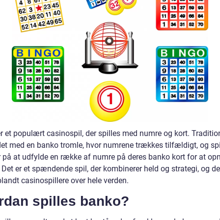
 et populært casinospil, der spilles med numre og kort. Traditio
det med en banko tromle, hvor numrene trækkes tilfældigt, og spi
r på at udfylde en række af numre på deres banko kort for at op
 Det er et spændende spil, der kombinerer held og strategi, og de
blandt casinospillere over hele verden.
rdan spilles banko?