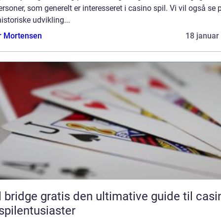
ersoner, som generelt er interesseret i casino spil. Vi vil også se 
istoriske udvikling...
r Mortensen
18 januar
ge gratis den ultimative guide til casino-
spilentusiaster