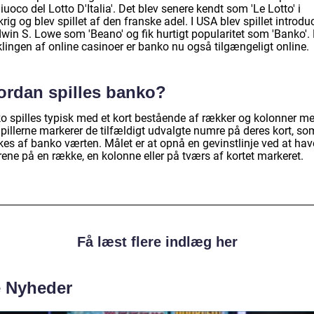
iuoco del Lotto D'Italia'. Det blev senere kendt som 'Le Lotto' i
rig og blev spillet af den franske adel. I USA blev spillet introdu
dwin S. Lowe som 'Beano' og fik hurtigt popularitet som 'Banko'
lingen af online casinoer er banko nu også tilgængeligt online.
ordan spilles banko?
o spilles typisk med et kort bestående af rækker og kolonner m
Spillerne markerer de tilfældigt udvalgte numre på deres kort, so
es af banko værten. Målet er at opnå en gevinstlinje ved at have
ene på en række, en kolonne eller på tværs af kortet markeret.
Få læst flere indlæg her
e Nyheder