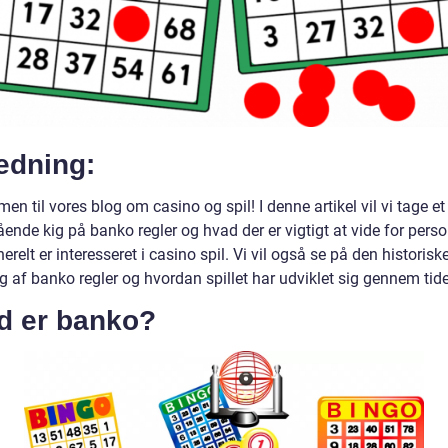
edning:
n til vores blog om casino og spil! I denne artikel vil vi tage et
nde kig på banko regler og hvad der er vigtigt at vide for perso
relt er interesseret i casino spil. Vi vil også se på den historisk
g af banko regler og hvordan spillet har udviklet sig gennem tid
d er banko?