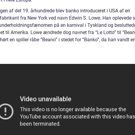
ngen af det 19. århundrede blev banko introduceret i USA af en
sfabrikant fra New York ved navn Edwin S. Lowe. Han oplevede sp
underholdningsfænomen på en karnival i Tyskland og beslutted
et til Amerika. Lowe ændrede dog navnet fra “Le Lotto” til “Bean
hørt en spiller råbe “Beano” i stedet for “Banko”, da han vandt e