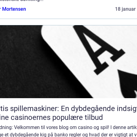
r Mortensen
18 januar
tis spillemaskiner: En dybdegående indsigt
ine casinoernes populære tilbud
dning: Velkommen til vores blog om casino og spil! I denne artike
ge et dybdegående kig på banko regler og hvad der er vigtigt at v